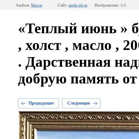
Альбом:
Масло
Сайт:
antik-irk.ru
Изображение: 1/2
«Теплый июнь » б
, холст , масло , 2
. Дарственная над
добрую память от
Предыдущее
Следующее