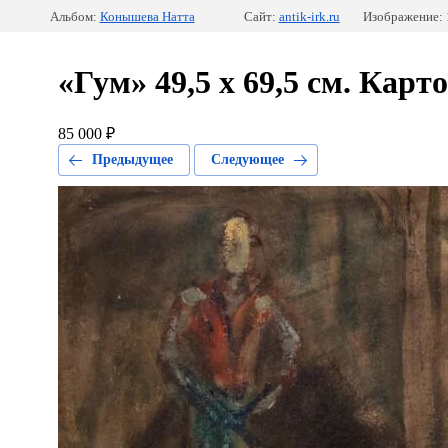
Альбом:
Конышева Натта
Сайт:
antik-irk.ru
Изображение: 
«Гум» 49,5 х 69,5 см. Карто
85 000 ₽
Предыдущее
Следующее