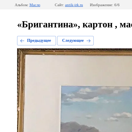
Альбом:
Масло
Сайт:
antik-irk.ru
Изображение: 6/6
«Бригантина», картон , мас
Предыдущее
Следующее